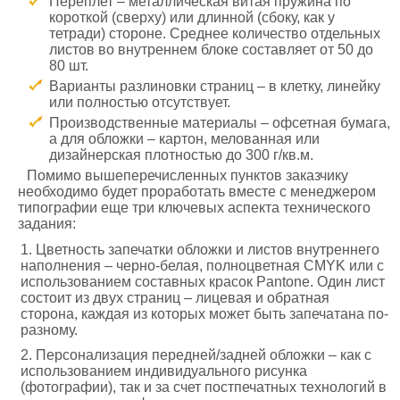
Переплет – металлическая витая пружина по
короткой (сверху) или длинной (сбоку, как у
тетради) стороне. Среднее количество отдельных
листов во внутреннем блоке составляет от 50 до
80 шт.
Варианты разлиновки страниц – в клетку, линейку
или полностью отсутствует.
Производственные материалы – офсетная бумага,
а для обложки – картон, мелованная или
дизайнерская плотностью до 300 г/кв.м.
Помимо вышеперечисленных пунктов заказчику
необходимо будет проработать вместе с менеджером
типографии еще три ключевых аспекта технического
задания:
Цветность запечатки обложки и листов внутреннего
наполнения – черно-белая, полноцветная CMYK или с
использованием составных красок Pantone. Один лист
состоит из двух страниц – лицевая и обратная
сторона, каждая из которых может быть запечатана по-
разному.
Персонализация передней/задней обложки – как с
использованием индивидуального рисунка
(фотографии), так и за счет постпечатных технологий в