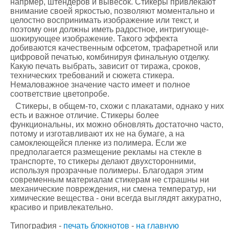
напрмер, штендеров и вывесок. Стикеры привлекают
внимание своей яркостью, позволяют моментально и
целостно воспринимать изображение или текст, и
поэтому они должны иметь радостное, интригующе-
шокирующее изображение. Такого эффекта
добиваются качественным офсетом, трафаретной или
цифровой печатью, комбинируя финальную отделку.
Какую печать выбрать, зависит от тиража, сроков,
технических требований и сюжета стикера.
Немаловажное значение часто имеет и полное
соответствие цветопробе.
Стикеры, в общем-то, схожи с плакатами, однако у них
есть и важное отличие. Стикеры более
функциональны, их можно обновлять достаточно часто,
потому и изготавливают их не на бумаге, а на
самоклеющейся пленке из полимера. Если же
предполагается размещение рекламы на стекле в
транспорте, то стикеры делают двухсторонними,
используя прозрачные полимеры. Благодаря этим
современным материалам стикерам не страшны ни
механические повреждения, ни смена температур, ни
химические вещества - они всегда выглядят аккуратно,
красиво и привлекательно.
Типография -
печать блокнотов
-
на главную